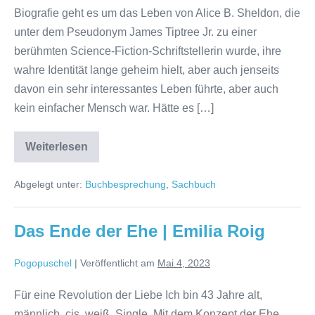
Biografie geht es um das Leben von Alice B. Sheldon, die
unter dem Pseudonym James Tiptree Jr. zu einer
berühmten Science-Fiction-Schriftstellerin wurde, ihre
wahre Identität lange geheim hielt, aber auch jenseits
davon ein sehr interessantes Leben führte, aber auch
kein einfacher Mensch war. Hätte es […]
James
Weiterlesen
Tiptree
Jr.
–
Abgelegt unter:
Buchbesprechung
,
Sachbuch
Das
Doppelleben
der
Alice
Das Ende der Ehe | Emilia Roig
B.
Sheldon
|
Pogopuschel
|
Veröffentlicht am
Mai 4, 2023
Julie
Phillips
Für eine Revolution der Liebe Ich bin 43 Jahre alt,
männlich, cis, weiß, Single. Mit dem Konzept der Ehe