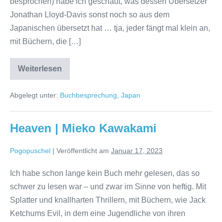
besprochen) habe ich geschaut, was dessen Übersetzer
Jonathan Lloyd-Davis sonst noch so aus dem
Japanischen übersetzt hat … tja, jeder fängt mal klein an,
mit Büchern, die […]
Psych
Weiterlesen
Diver:
Desires
of
Abgelegt unter:
Buchbesprechung
,
Japan
the
Flesh
|
Baku
Heaven | Mieko Kawakami
Yumemakura
Pogopuschel
|
Veröffentlicht am
Januar 17, 2023
Ich habe schon lange kein Buch mehr gelesen, das so
schwer zu lesen war – und zwar im Sinne von heftig. Mit
Splatter und knallharten Thrillern, mit Büchern, wie Jack
Ketchums Evil, in dem eine Jugendliche von ihren