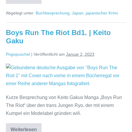
Four
|
Hideo
Abgelegt unter:
Buchbesprechung
,
Japan
,
japanischer Krimi
Yokoyama
Boys Run The Riot Bd1. | Keito
Gaku
Pogopuschel
|
Veröffentlicht am
Januar 2, 2023
Boys
Run
The
Riot
Kurze Besprechung von Keito Gakus Manga „Boys Run
Bd1.
The Riot“ über den trans Jungen Ryo, der mit einem
|
Kumpel ein Modelabel gründen will.
Keito
Gaku
Boys
Weiterlesen