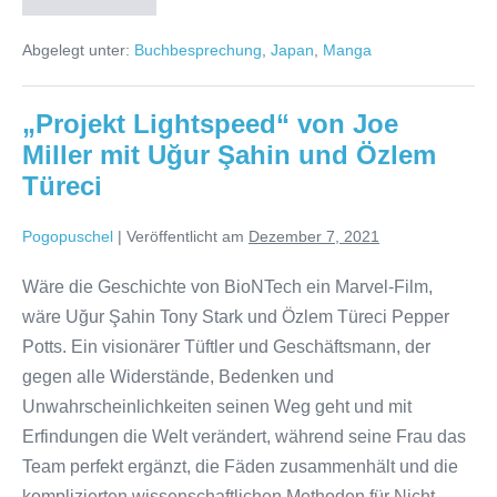
Run
The
Riot
Abgelegt unter:
Buchbesprechung
,
Japan
,
Manga
Bd1.
|
Keito
Gaku
„Projekt Lightspeed“ von Joe
Miller mit Uğur Şahin und Özlem
Türeci
Pogopuschel
|
Veröffentlicht am
Dezember 7, 2021
Wäre die Geschichte von BioNTech ein Marvel-Film,
wäre Uğur Şahin Tony Stark und Özlem Türeci Pepper
Potts. Ein visionärer Tüftler und Geschäftsmann, der
gegen alle Widerstände, Bedenken und
Unwahrscheinlichkeiten seinen Weg geht und mit
Erfindungen die Welt verändert, während seine Frau das
Team perfekt ergänzt, die Fäden zusammenhält und die
komplizierten wissenschaftlichen Methoden für Nicht-