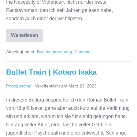
the Necessity of Violence«, nicht nur der beste
Fantasyroman, den ich seit Jahren gelesen habe,
sondern auch einer der wichtigsten.
Babel:
Weiterlesen
Or
the
Necessity
Abgelegt unter:
Buchbesprechung
,
Fantasy
of
Violence
|
Rebecca
Bullet Train | Kōtarō Isaka
F.
Kuang
Pogopuschel
|
Veröffentlicht am
März 23, 2023
In diesem Beitrag bespreche ich den Roman Bullet Train
von Kōtarō Isaka, gehe aber auch kurz auf die Verfilmung
ein und erkläre, warum ich sie für wenig gelungen halte.
Ein Zug voller Killer, eine Tasche voller Geld, ein
jugendlicher Psychopath und eine entwischte Schlange –