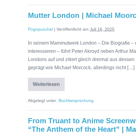
u.
2)
|
Mutter London | Michael Moor
Jun
Mayazuki
Pogopuschel
|
Veröffentlicht am
Juli 16, 2025
In seinem Mammutwerk London – Die Biografie – die 
interessieren – führt Peter Akroyd neben Arthur 
Londons auf und zitiert gleich dreimal aus desse
geprägt wie Michael Morcock, allerdings nicht […]
Mutter
Weiterlesen
London
|
Michael
Abgelegt unter:
Buchbesprechung
Moorcock
From Truant to Anime Screenwr
“The Anthem of the Heart” | M