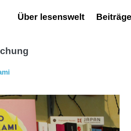
Über lesenswelt
Beiträg
echung
ami