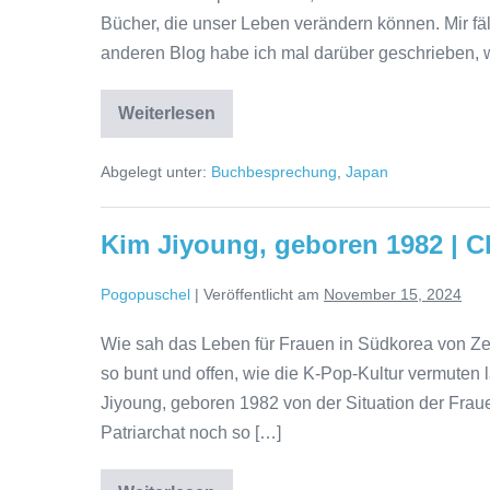
Mari
Bücher, die unser Leben verändern können. Mir fäl
Okada
anderen Blog habe ich mal darüber geschrieben, 
Frau
Weiterlesen
Komaichi
empfiehlt
ein
Abgelegt unter:
Buchbesprechung
,
Japan
Buch
|
Michiko
Aoyama
Kim Jiyoung, geboren 1982 | 
Pogopuschel
|
Veröffentlicht am
November 15, 2024
Wie sah das Leben für Frauen in Südkorea von Zeite
so bunt und offen, wie die K-Pop-Kultur vermuten
Jiyoung, geboren 1982 von der Situation der Frauen
Patriarchat noch so […]