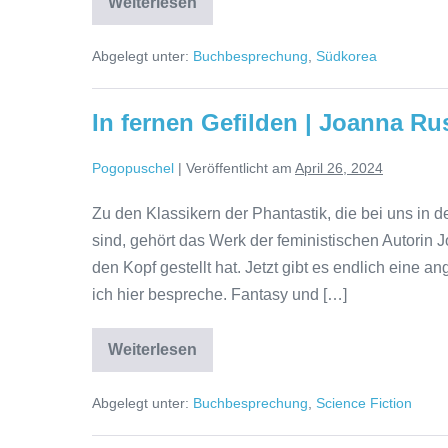
Kim
Weiterlesen
Jiyoung,
geboren
1982
Abgelegt unter:
Buchbesprechung
,
Südkorea
|
Cho
Nam-
Joo
In fernen Gefilden | Joanna Ru
Pogopuschel
|
Veröffentlicht am
April 26, 2024
Zu den Klassikern der Phantastik, die bei uns in d
sind, gehört das Werk der feministischen Autorin 
den Kopf gestellt hat. Jetzt gibt es endlich ein
ich hier bespreche. Fantasy und […]
In
Weiterlesen
fernen
Gefilden
|
Abgelegt unter:
Buchbesprechung
,
Science Fiction
Joanna
Russ