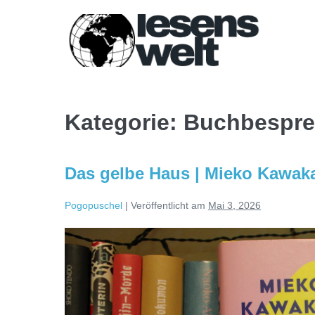
Zum
Inhalt
springen
Kategorie:
Buchbespr
Das gelbe Haus | Mieko Kawak
Pogopuschel
|
Veröffentlicht am
Mai 3, 2026
Das
gelbe
Haus
|
Mieko