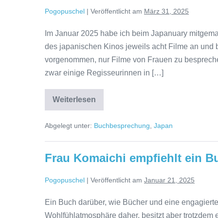
Pogopuschel
|
Veröffentlicht am
März 31, 2025
Im Januar 2025 habe ich beim Japanuary mitgemac
des japanischen Kinos jeweils acht Filme an und bes
vorgenommen, nur Filme von Frauen zu besprechen,
zwar einige Regisseurinnen in […]
From
Weiterlesen
Truant
to
Anime
Abgelegt unter:
Buchbesprechung
,
Japan
Screenwriter:
My
Path
to
Frau Komaichi empfiehlt ein B
“Anohana”
and
“The
Pogopuschel
|
Veröffentlicht am
Januar 21, 2025
Anthem
of
the
Ein Buch darüber, wie Bücher und eine engagierte
Heart”
Wohlfühlatmosphäre daher, besitzt aber trotzdem ei
|