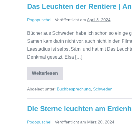
Das Leuchten der Rentiere | A
Pogopuschel
|
Veröffentlicht am
April 3, 2024
Bücher aus Schweden habe ich schon so einige gel
Samen kam darin nicht vor, auch nicht in den Fil
Laestadius ist selbst Sámi und hat mit Das Leuch
Denkmal gesetzt. Elsa […]
Das
Weiterlesen
Leuchten
der
Rentiere
Abgelegt unter:
Buchbesprechung
,
Schweden
|
Ann-
Helén
Laestadius
Die Sterne leuchten am Erdenh
Pogopuschel
|
Veröffentlicht am
März 20, 2024