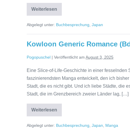
Das
Weiterlesen
gelbe
Haus
|
Abgelegt unter:
Buchbesprechung
,
Japan
Mieko
Kawakami
Kowloon Generic Romance (Bd. 
Pogopuschel
|
Veröffentlicht am
August 3, 2025
Eine Slice-of-Life-Geschichte in einer fesselnden 
faszinierendsten Manga entwickelt, den ich bishe
Stadt, die es nicht gibt. Und ich liebe Städte, die
Stadt, die im Grenzbereich zweier Länder lag, […]
Kowloon
Weiterlesen
Generic
Romance
(Bd.
Abgelegt unter:
Buchbesprechung
,
Japan
,
Manga
1