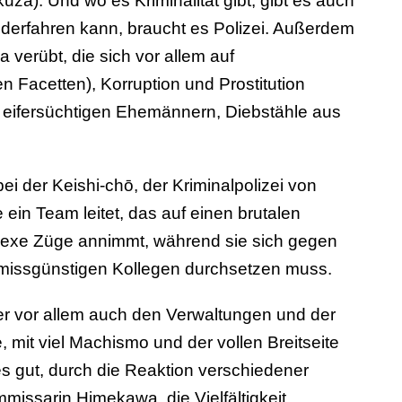
uza). Und wo es Kriminalität gibt, gibt es auch
iderfahren kann, braucht es Polizei. Außerdem
 verübt, die sich vor allem auf
nen Facetten), Korruption und Prostitution
 eifersüchtigen Ehemännern, Diebstähle aus
ei der Keishi-chō, der Kriminalpolizei von
in Team leitet, das auf einen brutalen
plexe Züge annimmt, während sie sich gegen
d missgünstigen Kollegen durchsetzen muss.
er vor allem auch den Verwaltungen und der
, mit viel Machismo und der vollen Breitseite
es gut, durch die Reaktion verschiedener
issarin Himekawa, die Vielfältigkeit