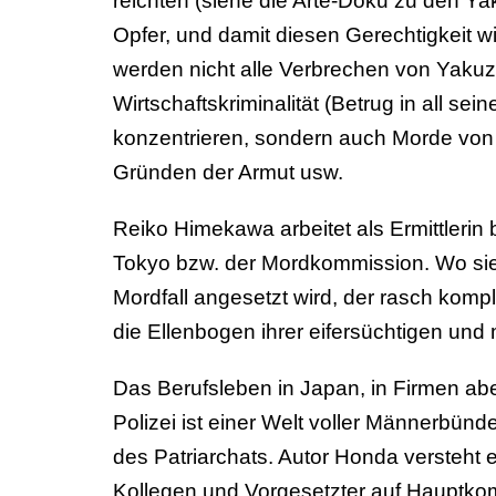
reichten (siehe die Arte-Doku zu den Yak
Opfer, und damit diesen Gerechtigkeit w
werden nicht alle Verbrechen von Yakuza
Wirtschaftskriminalität (Betrug in all sei
konzentrieren, sondern auch Morde von
Gründen der Armut usw.
Reiko Himekawa arbeitet als Ermittlerin b
Tokyo bzw. der Mordkommission. Wo sie e
Mordfall angesetzt wird, der rasch kom
die Ellenbogen ihrer eifersüchtigen un
Das Berufsleben in Japan, in Firmen ab
Polizei ist einer Welt voller Männerbünde
des Patriarchats. Autor Honda versteht 
Kollegen und Vorgesetzter auf Hauptkomm