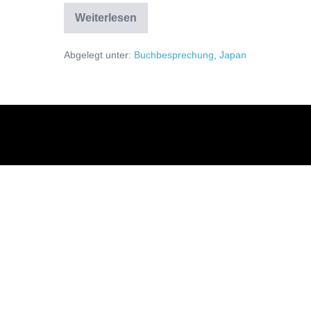
Heaven
Weiterlesen
|
Mieko
Kawakami
Abgelegt unter:
Buchbesprechung
,
Japan