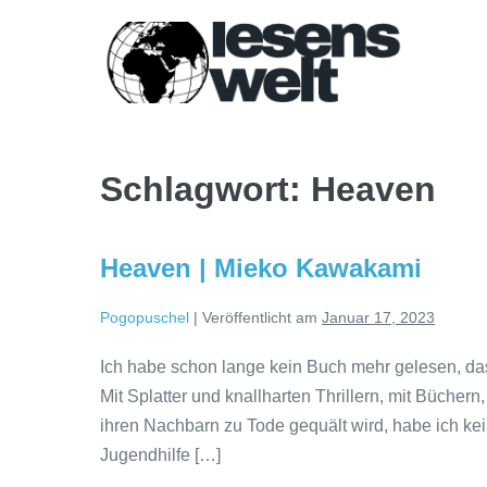
Zum
Inhalt
springen
Schlagwort:
Heaven
Heaven | Mieko Kawakami
Pogopuschel
|
Veröffentlicht am
Januar 17, 2023
Ich habe schon lange kein Buch mehr gelesen, das
Mit Splatter und knallharten Thrillern, mit Bücher
ihren Nachbarn zu Tode gequält wird, habe ich ke
Jugendhilfe […]