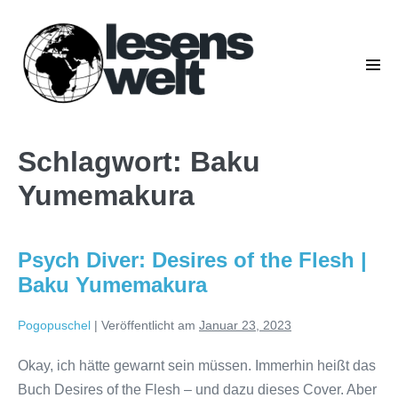
Zum
Inhalt
springen
Men
Scha
Schlagwort:
Baku
Yumemakura
Psych Diver: Desires of the Flesh |
Baku Yumemakura
Pogopuschel
|
Veröffentlicht am
Januar 23, 2023
Okay, ich hätte gewarnt sein müssen. Immerhin heißt das
Buch Desires of the Flesh – und dazu dieses Cover. Aber